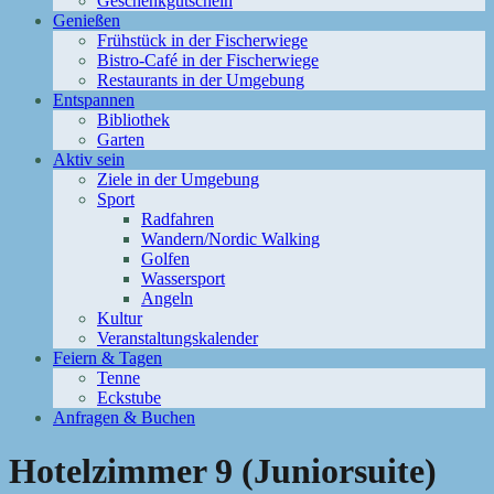
Geschenkgutschein
Genießen
Frühstück in der Fischerwiege
Bistro-Café in der Fischerwiege
Restaurants in der Umgebung
Entspannen
Bibliothek
Garten
Aktiv sein
Ziele in der Umgebung
Sport
Radfahren
Wandern/Nordic Walking
Golfen
Wassersport
Angeln
Kultur
Veranstaltungskalender
Feiern & Tagen
Tenne
Eckstube
Anfragen & Buchen
Hotelzimmer 9 (Juniorsuite)